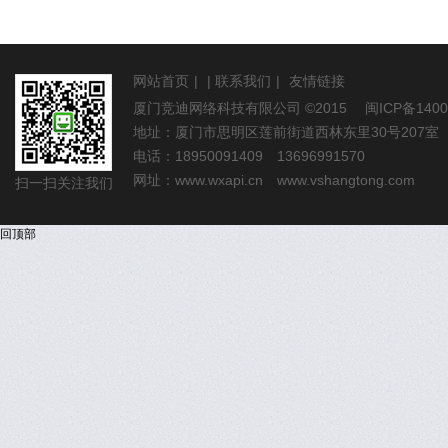
网站首页
|
|
联系我们
|
友情链接
厦门竞迪网络科技有限公司
©2015
闽ICP备1400
地址：厦门市思明区莲前街道西林东里30号207室
电话：18950091409 13696991570
网址：
www.wxapi.cn
www.vshangtong.com
扫一扫关注我们
回顶部